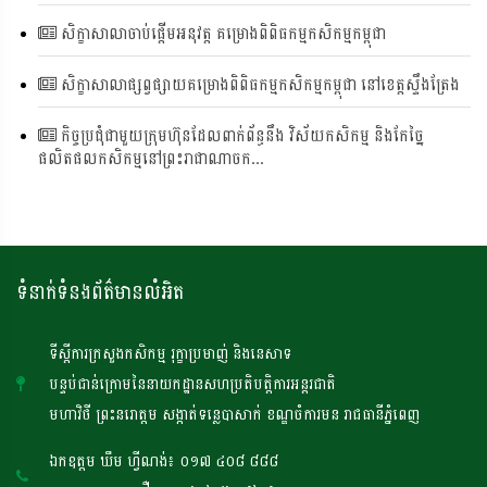
សិក្ខាសាលាចាប់ផ្តើមអនុវត្ត គម្រោងពិពិធកម្មកសិកម្មកម្ពុជា
សិក្ខាសាលាផ្សព្វផ្សាយគម្រោងពិពិធកម្មកសិកម្មកម្ពុជា នៅខេត្តស្ទឹងត្រែង
កិច្ចប្រជុំជាមួយក្រុមហ៊ុនដែលពាក់ព័ន្ធនឹង វិស័យកសិកម្ម និងកែច្នៃ
ផលិតផលកសិកម្មនៅព្រះរាជាណាចក...
ទំនាក់ទំនងព័ត៌មានលំអិត
ទីស្តីការក្រសួងកសិកម្ម រុក្ខាប្រមាញ់ និងនេសាទ
បន្ទប់ជាន់ក្រោមនៃនាយកដ្ឋានសហប្រតិបត្តិការអន្តរជាតិ
មហាវិថី ព្រះនរោត្តម សង្កាត់ទន្លេបាសាក់ ខណ្ឌចំការមន រាជធានីភ្នំពេញ
ឯកឧត្តម ឃឹម ហ្វីណង់៖ ០១៧ ៤០៨ ៨៨៨