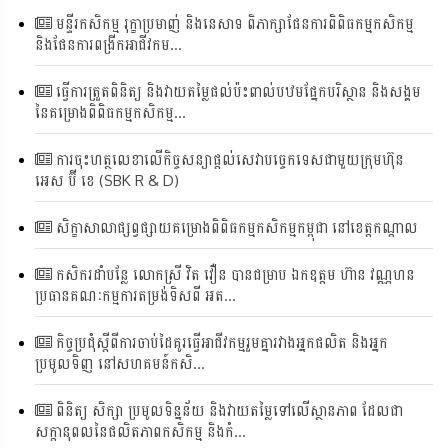
មន្ទីរកសិកម្ម រុក្ខាប្រមាញ់ និងនេសាទ ពិភាក្សាផែនការពិពិធកម្មកសិកម្ម
និងផែនការពង្រីកអាជីវកម...
ធ្វើការត្រួតពិនិត្យ និងវាយតម្លៃផល់ប៉ះពាល់បឋមផ្នែកបរិស្ថាន និងសង្គម
នៃគម្រោងពិពិធកម្មកសិកម្ម...
ការចុះហត្ថលេខាលើកិច្ចសន្យាផ្តល់សេវាបច្ចេកទេសជាមួយក្រុមហ៊ុន
អេស ប៊ី ខេ (SBK R & D)
សិក្ខាសាលាផ្សព្វផ្សាយគម្រោងពិពិធកម្មកសិកម្មកម្ពុជា នៅខេត្តកណ្តាល
កសិករដាំបន្លែ លោកស្រី វិត វឿន បានជម្រាប ឯកឧត្តម ហ៊ាន វណ្ណហន
ប្រធានគណៈកម្មការតម្រង់ទិសពី អត...
កិច្ចប្រជុំស្តីពីការចាប់ដៃគូរធ្វើអាជីវកម្មរួមគ្នារវាងអ្នកផលិត និងអ្នក
ប្រមូលទិញ នៅសហគមន៍កសិ...
ពិនិត្យ សិក្សា ប្រមូលទិន្នន័យ និងវាយតម្លៃទៅលើស្ថានភាព ដែលជា
សក្តានុពលនៃផលិតភាពកសិកម្ម និងកំ...