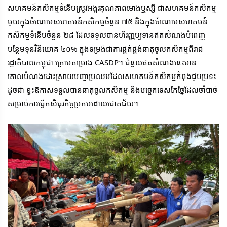
សហគមន៍កសិកម្មទំនើបស្រូវអង្ករគុណភាពមោងឬស្សី ជាសហគមន៍កសិកម្ម
មួយក្នុងចំណោមសហគមន៍កសិកម្មចំនួន ៧៥ និងក្នុងចំណោមសហគមន៍
កសិកម្មទំនើបចំនួន ២៨ ដែលទទួលបានហិរញ្ញប្បទានឥតសំណងបំពេញ
បន្ថែមទុនវិនិយោគ ៤០% ក្នុងទម្រង់ជាការផ្គត់ផ្គង់ធាតុចូលកសិកម្មពីរាជ
រដ្ឋាភិបាលកម្ពុជា ក្រោមគម្រោង CASDP។ ជំនួយឥតសំណងនេះមាន
គោលបំណងដោះស្រាយបញ្ហាប្រឈមដែលសហគមន៍កសិកម្មកំពុងជួបប្រទះ 
ដូចជា ខ្វះឱកាសទទួលបានធាតុចូលកសិកម្ម និងបច្ចេកទេសកែច្នៃដែលចាំបាច់
សម្រាប់ការធ្វើកសិធុរកិច្ចប្រកបដោយជោគជ័យ។