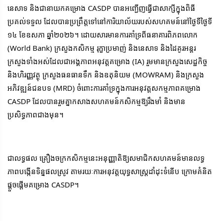
នេសាទ និងជានាយកគម្រោង CASDP បានអញ្ជើញធ្វើជាសាក្សីក្នុងពិធី
ប្រគល់ទទួល ដែលបានប្រព្រឹត្តទៅនៅការិយាល័យរបស់សហគមន៍នៅថ្ងៃទីថ្ងៃទី 
១៤ ខែឧសភា ឆ្នាំ២០២៦។ ដោយសារមានការគាំទ្រពីធនាគារពិភពលោក 
(World Bank) ក្រសួងកសិកម្ម រុក្ខាប្រមាញ់ និងនេសាទ និងដៃគូរអន្តរ
ក្រសួងទាំងអស់ដែលជាអង្គភាពអនុវត្តគម្រោង (IA) រួមមានក្រសួងសេដ្ឋកិច្ច 
និងហិរញ្ញវត្ថុ ក្រសួងធនធានទឹក និងឧតុនិយម (MOWRAM) និងក្រសួង
អភិវឌ្ឍន៍ជនបទ (MRD) ចំពោះការគាំទ្រក្នុងការអនុវត្តសកម្មភាពគម្រោង 
CASDP ដែលបានរួមគ្នាកសាងសហគមន៍កសិកម្មឱ្យរឹងមាំ និងមាន
ប្រសិទ្ធភាពជាងមុន។
ជាលទ្ធផល គ្រឿងចក្រកសិកម្មនេះអនុញ្ញាតិឱ្យសមាជិកសហគមន៍មានលទ្ធ
ភាពបង្កើនទិន្នផលស្រូវ តាមរយៈការអនុវត្តយុទ្ធសាស្ត្រដាំដុះទំនើប ក្រោមគំនិត
ផ្តួចផ្តើមគម្រោង CASDP។