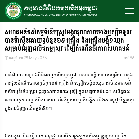
សហគមន៍កសិកម្មទំនើបស្រូវអង្ករគុណភាពមោងឬស្សីទទួល
បានម៉ាស៊ីនគោយន្តចំនួន៦៩ គ្រឿង និងគ្រឿងបង្គុំ១ឈុត
សម្រាប់ជំរុញផលិតកម្មស្រូវ ដើម្បីកំណើនចីរភាពសហគមន៍
ចេញ​ផ្សាយ​ 25 May 2026
186
បាត់ដំបង៖ គម្រោងពិពិធកម្មកសិកម្មកម្ពុជាមានសេចក្តីសោមនស្សរីករាយក្នុង
ការផ្តល់ម៉ាស៊ីនគោយន្តចំនួន៦៩ គ្រឿង និងគ្រឿងបង្គុំ១ឈុត ដល់សហគមន៍
កសិកម្មទំនើបស្រូវអង្ករគុណភាពមោងឬស្សី ក្នុងខេត្តបាត់ដំបង។ សមិទ្ធផល
នេះបានគូសបញ្ជាក់ពីសារសំខាន់នៃកិច្ចសហប្រតិបត្តិការ និងការប្តេជ្ញាចិត្តរួមគ្នា
ក្នុងការជំរុញកសិកម្មទំនើប។
ឯកឧត្តម ឃឹម ហ្វីណង់ អនុរដ្ឋលេខាធិការក្រសួងកសិកម្ម រុក្ខាប្រមាញ់ និង