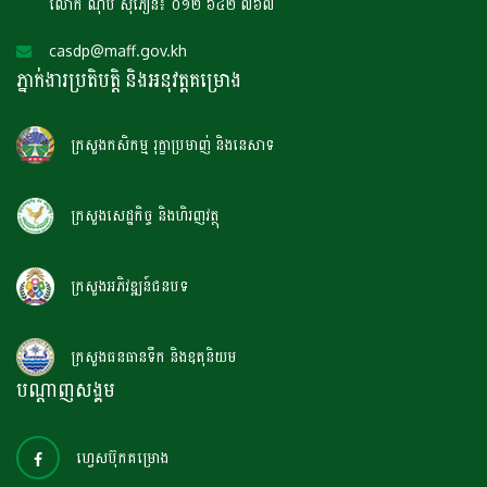
លោក ណុប សុភឿន៖ ០១២ ៦៤២ ៧៦៧
casdp@maff.gov.kh
ភ្នាក់ងារប្រតិបត្តិ និងអនុវត្តគម្រោង
ក្រសួងកសិកម្ម រុក្ខាប្រមាញ់ និងនេសាទ
ក្រសួងសេដ្ឋកិច្ច និងហិរញវត្ថុ
ក្រសួងអភិវឌ្ឍន៍ជនបទ
ក្រសួងធនធានទឹក និងឧតុនិយម
បណ្តាញសង្គម
ហ្វេសប៊ុកគម្រោង