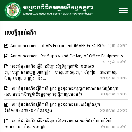
សេចក្តីជូនដំណឹង
Announcement of AIS Equipment (MAFF-G-34-R)
១៤ កក្កដា ២០២៦
Announcement for Supply and Delivry of Office Equipments
១៤ កក្កដា ២០២៦
សេចក្តីជូនដំណឹង ស្តីពីការពិគ្រោះថ្លៃទិញត្រាក់ទ័រ (៦៥សេះ)
ចំនួន១គ្រឿង គោយន្ត ១៣គ្រឿង _ ម៉ាសុីនគោយន្តចំនួន ៨គ្រឿង _ ផាលគោយន្ត
(៣ជួរ) ចំនួន ១គ្រឿង _នឹង...
១២ ឧសភា ២០២៦
សេចក្ដីជូនដំណឹងស្ដីពីការពិគ្រោះថ្លៃទទួលការអនុវត្តការងារសាងសង់ឃ្លាំងស្តុក
(សហគមន៍កសិកម្មទំនើបស្រូវអង្ករសុវត្ថិភាពស្រុកឯកភ្នំ)
០២ ឧសភា ២០២៦
សេចក្ដីជូនដំណឹងស្ដីពីការពិគ្រោះថ្លៃទទួលការសាងសង់ឃ្លាំងស្តុក
ទំហំ១៥ម×២៥ម×៦ម ចំនួន១ខ្នង
០២ ឧសភា ២០២៦
សេចក្ដីជូនដំណឹង ស្ដីពីការពិគ្រោះថ្លៃទទួលការសាងសង់ផ្ទះសំណាញ់ទំហំ
១០មx៣០ម ចំនួន ១០០ខ្នង
០២ ឧសភា ២០២៦