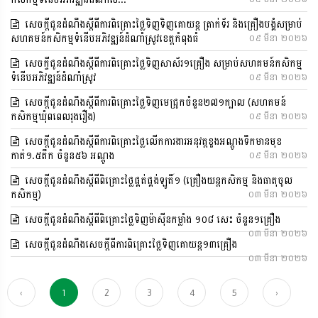
សេចក្តីជូនដំណឹងស្តីពីការពិគ្រោះថ្លៃទិញទិញគោយន្ត ត្រាក់ទ័រ និងគ្រឿងបង្គំសម្រាប់
សហគមន៍កសិកម្មទំនើបអភិវឌ្ឍន៍ដំណាំស្រូវខេត្តកំពុងធំ
០៩ មីនា ២០២៦
សេចក្ទីជូនដំណឹងស្តីពីការពិគ្រោះថ្លៃទិញសាស័រ១គ្រឿង សម្រាប់សហគមន៍កសិកម្ម
ទំនើបអភិវឌ្ឍន៍ដំណាំស្រូវ
០៩ មីនា ២០២៦
សេចក្តីជូនដំណឹងស្តីពីការពិគ្រោះថ្លៃទិញមេជ្រូកចំនួន២៧១ក្បាល (សហគមន៍
កសិកម្មឃុំពពេលរុងរឿង)
០៩ មីនា ២០២៦
សេចក្តីជូនដំណឹងស្តីពីការពិគ្រោះថ្លៃលើកការងារអនុវត្តខួងអណ្តូងទឹកមានមុខ
កាត់១.៥តឹក ចំនួន៥៦ អណ្តូង
០៩ មីនា ២០២៦
សេចក្តីជូនដំណឹងស្តីពីពិគ្រោះថ្លៃផ្គត់ផ្គង់ឡូតិ៍១ (គ្រឿងយន្តកសិកម្ម និងធាតុចូល
កសិកម្ម)
០៣ មីនា ២០២៦
សេចក្តីជូនដំណឹងស្តីពីពិគ្រោះថ្លៃទិញម៉ាស៊ីនកម្លាំង ១០៨ សេះ ចំនួន១គ្រឿង
០៣ មីនា ២០២៦
សេចក្តីជូនដំណឹងសេចក្តីពីការពិគ្រោះថ្លៃទិញគោយន្ត១៣គ្រឿង
០៣ មីនា ២០២៦
‹
1
2
3
4
5
›