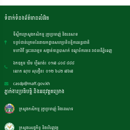
ទំនាក់ទំនងព័ត៌មានលំអិត
ទីស្តីការក្រសួងកសិកម្ម រុក្ខាប្រមាញ់ និងនេសាទ
បន្ទប់ជាន់ក្រោមនៃនាយកដ្ឋានសហប្រតិបត្តិការអន្តរជាតិ
មហាវិថី ព្រះនរោត្តម សង្កាត់ទន្លេបាសាក់ ខណ្ឌចំការមន រាជធានីភ្នំពេញ
ឯកឧត្តម ឃឹម ហ្វីណង់៖ ០១៧ ៤០៨ ៨៨៨
លោក ណុប សុភឿន៖ ០១២ ៦៤២ ៧៦៧
casdp@maff.gov.kh
ភ្នាក់ងារប្រតិបត្តិ និងអនុវត្តគម្រោង
ក្រសួងកសិកម្ម រុក្ខាប្រមាញ់ និងនេសាទ
ក្រសួងសេដ្ឋកិច្ច និងហិរញវត្ថុ