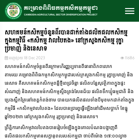
សហគមន៍កសិកម្មចំនួនពីរបានដាក់តាំងផលិតផលកសិកម្ម
ក្នុងកម្មវិធី «កសិកម្ម វាលបៃតង» នៅក្រសួងកសិកម្ម រុក្ខា
ប្រមាញ់ និងនេសាទ
ចេញ​ផ្សាយ​ 18 Dec 2023
11686
សហគមន៍កសិកម្មចំនួនពីរក្រោមហិរញ្ញប្បទានពីធានាពិភពលោក
តាមរយៈគម្រោងពិពិធកម្មកសិកម្មកម្ពុជារបស់ក្រសួងកសិកម្ម រុក្ខាប្រមាញ់ និង
នេសាទ គឺសហគមន៍កសិកម្មពន្លឺថ្មីពេជ្រចិន្តា ផលិតបន្លែសុវត្ថិភាពក្នុងផ្ទះ
សំណាញ់ និងសហគមន៍កសិកម្មស្ទឹងត្រង់សែនជ័យ ផលិតទឹកឃ្មុំធម្មជាតិ និង
ប្រេងស្លឹកគ្រៃនៅខេត្តកំពង់ចាម បានយកផលិតផលទាំងបីមុខមកដាក់តាំងក្នុង
កម្មវិធី «កសិកម្មវាលបៃតង» ដែលបានប្រារព្វធ្វើឡើងនៅដើមសប្តាហ៍ ខែធ្នូ
ឆ្នាំ២០២៣ នៅក្រសួងកសិកម្ម រុក្ខាប្រមាញ់ និងនេសាទ។
ព្រឹត្តិការកសិកម្មវាលបៃតងបានរៀបចំឡើងក្នុងគោលបំណងបង្ហាញពី
ផលិតផលកសិកម្មមានសក្ដានុពលរបស់កម្ពុជា ចាប់ពីម៉ោង ១៧:០០ល្ងាច