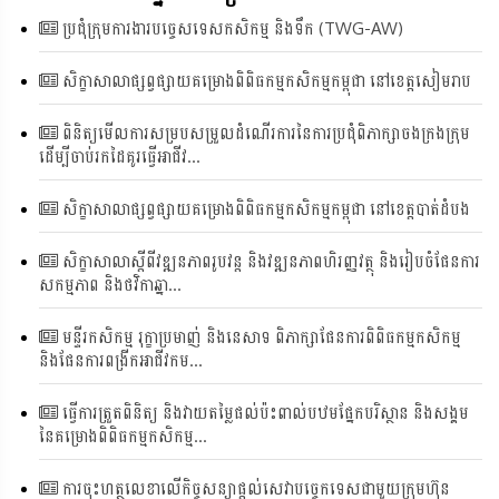
ប្រជុំក្រុមការងារបច្ចេសទេសកសិកម្ម និងទឹក (TWG-AW)
សិក្ខាសាលាផ្សព្វផ្សាយគម្រោងពិពិធកម្មកសិកម្មកម្ពុជា នៅខេត្តសៀមរាប
ពិនិត្យមើលការសម្របសម្រួលដំណេីរការនៃការប្រជុំពិភាក្សាចងក្រងក្រុម
ដើម្បីចាប់រកដៃគូរធ្វើអាជីវ...
សិក្ខាសាលាផ្សព្វផ្សាយគម្រោងពិពិធកម្មកសិកម្មកម្ពុជា នៅខេត្តបាត់ដំបង
សិក្ខាសាលាស្តីពីវឌ្ឍនភាពរូបវន្ត និងវឌ្ឍនភាពហិរញ្ញវត្ថុ និងរៀបចំផែនការ
សកម្មភាព និងថវិកាឆ្នា...
មន្ទីរកសិកម្ម រុក្ខាប្រមាញ់ និងនេសាទ ពិភាក្សាផែនការពិពិធកម្មកសិកម្ម
និងផែនការពង្រីកអាជីវកម...
ធ្វើការត្រួតពិនិត្យ និងវាយតម្លៃផល់ប៉ះពាល់បឋមផ្នែកបរិស្ថាន និងសង្គម
នៃគម្រោងពិពិធកម្មកសិកម្ម...
ការចុះហត្ថលេខាលើកិច្ចសន្យាផ្តល់សេវាបច្ចេកទេសជាមួយក្រុមហ៊ុន