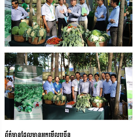
ព័ត៌មានដែលមានអ្នកមើលច្រើន