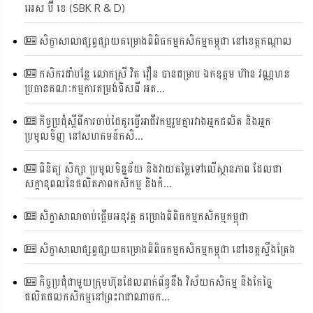
អេស ប៊ី ខេ (SBK R & D)
សិក្ខាសាលាផ្សព្វផ្សាយគម្រោងពិពិធកម្មកសិកម្មកម្ពុជា នៅខេត្តកណ្តាល
កសិករដាំបន្លែ លោកស្រី វិត វឿន បានជម្រាប ឯកឧត្តម ហ៊ាន វណ្ណហន
ប្រធានគណៈកម្មការតម្រង់ទិសពី អត...
កិច្ចប្រជុំស្តីពីការចាប់ដៃគូរធ្វើអាជីវកម្មរួមគ្នារវាងអ្នកផលិត និងអ្នក
ប្រមូលទិញ នៅសហគមន៍កសិ...
ពិនិត្យ សិក្សា ប្រមូលទិន្នន័យ និងវាយតម្លៃទៅលើស្ថានភាព ដែលជា
សក្តានុពលនៃផលិតភាពកសិកម្ម និងកំ...
សិក្ខាសាលាចាប់ផ្តើមអនុវត្ត គម្រោងពិពិធកម្មកសិកម្មកម្ពុជា
សិក្ខាសាលាផ្សព្វផ្សាយគម្រោងពិពិធកម្មកសិកម្មកម្ពុជា នៅខេត្តស្ទឹងត្រែង
កិច្ចប្រជុំជាមួយក្រុមហ៊ុនដែលពាក់ព័ន្ធនឹង វិស័យកសិកម្ម និងកែច្នៃ
ផលិតផលកសិកម្មនៅព្រះរាជាណាចក...