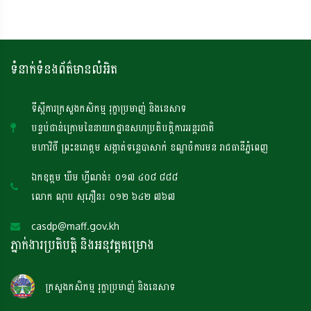
ទំនាក់ទំនងព័ត៌មានលំអិត
ទីស្តីការក្រសួងកសិកម្ម រុក្ខាប្រមាញ់ និងនេសាទ
បន្ទប់ជាន់ក្រោមនៃនាយកដ្ឋានសហប្រតិបត្តិការអន្តរជាតិ
មហាវិថី ព្រះនរោត្តម សង្កាត់ទន្លេបាសាក់ ខណ្ឌចំការមន រាជធានីភ្នំពេញ
ឯកឧត្តម ឃឹម ហ្វីណង់៖ ០១៧ ៤០៨ ៨៨៨
លោក ណុប សុភឿន៖ ០១២ ៦៤២ ៧៦៧
casdp@maff.gov.kh
ភ្នាក់ងារប្រតិបត្តិ និងអនុវត្តគម្រោង
ក្រសួងកសិកម្ម រុក្ខាប្រមាញ់ និងនេសាទ