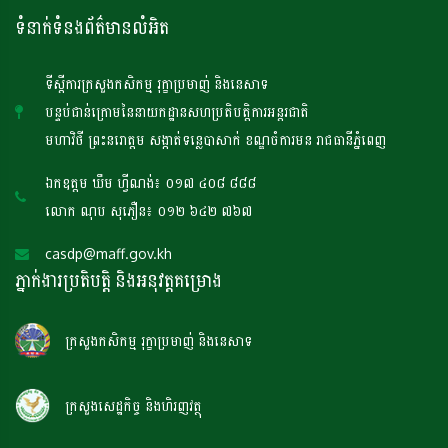
ទំនាក់ទំនងព័ត៌មានលំអិត
ទីស្តីការក្រសួងកសិកម្ម រុក្ខាប្រមាញ់ និងនេសាទ
បន្ទប់ជាន់ក្រោមនៃនាយកដ្ឋានសហប្រតិបត្តិការអន្តរជាតិ
មហាវិថី ព្រះនរោត្តម សង្កាត់ទន្លេបាសាក់ ខណ្ឌចំការមន រាជធានីភ្នំពេញ
ឯកឧត្តម ឃឹម ហ្វីណង់៖ ០១៧ ៤០៨ ៨៨៨
លោក ណុប សុភឿន៖ ០១២ ៦៤២ ៧៦៧
casdp@maff.gov.kh
ភ្នាក់ងារប្រតិបត្តិ និងអនុវត្តគម្រោង
ក្រសួងកសិកម្ម រុក្ខាប្រមាញ់ និងនេសាទ
ក្រសួងសេដ្ឋកិច្ច និងហិរញវត្ថុ