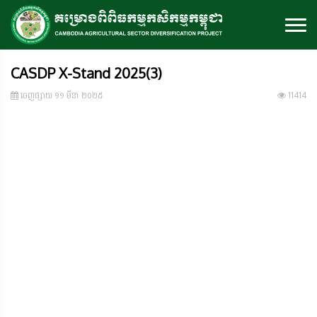
CASDP X-Stand 2025(3)
ចេញ​ផ្សាយ​ ១១ មីនា ២០២៥
11414