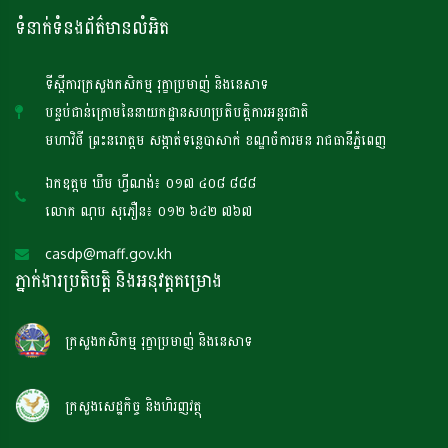
ទំនាក់ទំនងព័ត៌មានលំអិត
ទីស្តីការក្រសួងកសិកម្ម រុក្ខាប្រមាញ់ និងនេសាទ
បន្ទប់ជាន់ក្រោមនៃនាយកដ្ឋានសហប្រតិបត្តិការអន្តរជាតិ
មហាវិថី ព្រះនរោត្តម សង្កាត់ទន្លេបាសាក់ ខណ្ឌចំការមន រាជធានីភ្នំពេញ
ឯកឧត្តម ឃឹម ហ្វីណង់៖ ០១៧ ៤០៨ ៨៨៨
លោក ណុប សុភឿន៖ ០១២ ៦៤២ ៧៦៧
casdp@maff.gov.kh
ភ្នាក់ងារប្រតិបត្តិ និងអនុវត្តគម្រោង
ក្រសួងកសិកម្ម រុក្ខាប្រមាញ់ និងនេសាទ
ក្រសួងសេដ្ឋកិច្ច និងហិរញវត្ថុ