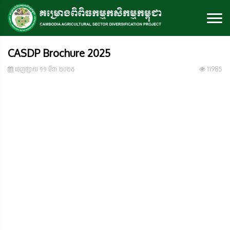
CASDP Brochure 2025
ចេញ​ផ្សាយ​ ១១ មីនា ២០២៥
11985