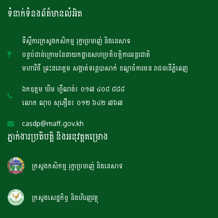
ទំនាក់ទំនងព័ត៌មានលំអិត
ទីស្តីការក្រសួងកសិកម្ម រុក្ខាប្រមាញ់ និងនេសាទ
បន្ទប់ជាន់ក្រោមនៃនាយកដ្ឋានសហប្រតិបត្តិការអន្តរជាតិ
មហាវិថី ព្រះនរោត្តម សង្កាត់ទន្លេបាសាក់ ខណ្ឌចំការមន រាជធានីភ្នំពេញ
ឯកឧត្តម ឃឹម ហ្វីណង់៖ ០១៧ ៤០៨ ៨៨៨
លោក ណុប សុភឿន៖ ០១២ ៦៤២ ៧៦៧
casdp@maff.gov.kh
ភ្នាក់ងារប្រតិបត្តិ និងអនុវត្តគម្រោង
ក្រសួងកសិកម្ម រុក្ខាប្រមាញ់ និងនេសាទ
ក្រសួងសេដ្ឋកិច្ច និងហិរញវត្ថុ