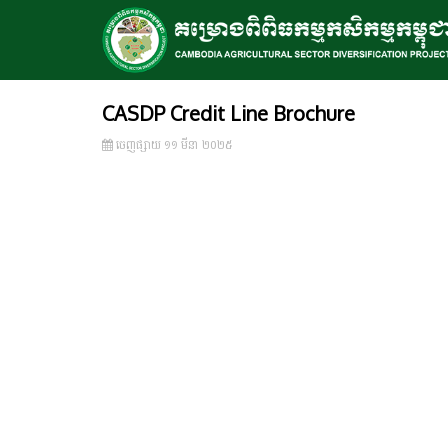
CASDP Credit Line Brochure
ចេញ​ផ្សាយ​ ១១ មីនា ២០២៥