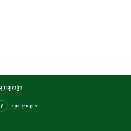
ណ្តាញសង្គម
ហ្វេសប៊ុកគម្រោង