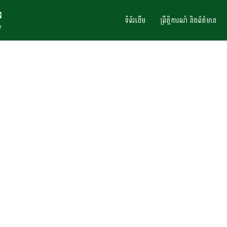
ទំព័រដើម
ព្រឹត្តិការណ៍ និងព័ត៌មាន