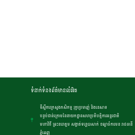
ទំនាក់ទំនងព័ត៌មានលំអិត
ទីស្តីការក្រសួងកសិកម្ម រុក្ខាប្រមាញ់ និងនេសាទ
បន្ទប់ជាន់ក្រោមនៃនាយកដ្ឋានសហប្រតិបត្តិការអន្តរជាតិ
មហាវិថី ព្រះនរោត្តម សង្កាត់ទន្លេបាសាក់ ខណ្ឌចំការមន រាជធានី
ភ្នំពេញ