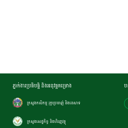
ភ្នាក់ងារប្រតិបត្តិ និងអនុវត្តគម្រោង
ប
ក្រសួងកសិកម្ម រុក្ខាប្រមាញ់ និងនេសាទ
ក្រសួងសេដ្ឋកិច្ច និងហិរញវត្ថុ