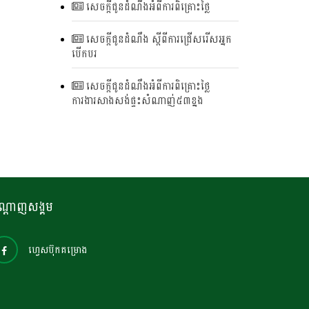
សេចក្តីជូនដំណឹងអំពីការពិគ្រោះថ្លៃ
សេចក្តីជូនដំណឹង ស្តីពីការជ្រើសរើសអ្នក
បើកបរ
សេចក្តីជូនដំណឹងអំពីការពិគ្រោះថ្លៃ
ការងារសាងសង់ផ្ទះសំណាញ់៥៣ខ្នង
ណ្តាញសង្គម
ហ្វេសប៊ុកគម្រោង