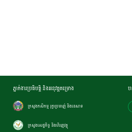
ភ្នាក់ងារប្រតិបត្តិ និងអនុវត្តគម្រោង
ប
ក្រសួងកសិកម្ម រុក្ខាប្រមាញ់ និងនេសាទ
ក្រសួងសេដ្ឋកិច្ច និងហិរញវត្ថុ