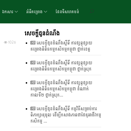
ឯកសារ
អំពីគម្រោង
ផែនទីសហគមន៍
សេចក្តីជូនដំណឹង
1026
សេចក្តីជូនដំណឹងស្តីពី ការផ្សព្វផ្សាយ
គម្រោងពិពិធកម្មកសិកម្មកម្ពុជា ថ្នាក់ខេត្ត
សេចក្តីជូនដំណឹងស្តីពី ការផ្សព្វផ្សាយ
គម្រោងពិពិធកម្មកសិកម្មកម្ពុជា ថ្នាក់ស្រុក
សេចក្តីជូនដំណឹងស្តីពី ការផ្សព្វផ្សាយ
គម្រោងពិពិធកម្មកសិកម្មកម្ពុជា ដំណាក់
កាលទី២ ថ្នាក់ស្រុក...
សេចក្តីជូនដំណឹងស្តីពី កម្មវិធីសម្រាប់ការ
ពិភាក្សាតុមូល ដើម្បីកសាងភាពជាដៃគូអាជីវកម្ម
កសិកម្ម ...