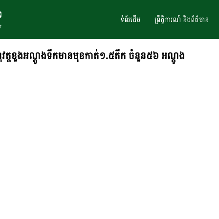
ទំព័រដើម
ព្រឹត្តិការណ៍ និងព័ត៌មាន
អនុវត្តខួងអណ្តូងទឹកមានមុខកាត់១.៥តឹក ចំនួន៥៦ អណ្តូង