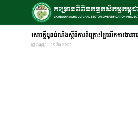
សេចក្តីជូនដំណឹងស្តីពីការពិគ្រោះថ្លៃលើកការងារ
ចេញ​ផ្សាយ​ ០៩ មីនា ២០២៦