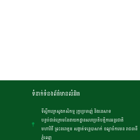
ទំនាក់ទំនងព័ត៌មានលំអិត
ទីស្តីការក្រសួងកសិកម្ម រុក្ខាប្រមាញ់ និងនេសាទ
បន្ទប់ជាន់ក្រោមនៃនាយកដ្ឋានសហប្រតិបត្តិការអន្តរជាតិ
មហាវិថី ព្រះនរោត្តម សង្កាត់ទន្លេបាសាក់ ខណ្ឌចំការមន រាជធានី
ភ្នំពេញ