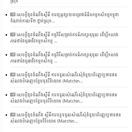
ស្រុក
សេចក្តីជូនដំណឹងស្តីពី ការផ្សព្វផ្សាយគម្រោងពិពិធកម្មកសិកម្មកម្ពុជា
ដំណាក់កាលទី២ ថ្នាក់ស្រុក...
សេចក្តីជូនដំណឹងស្តីពី កម្មវិធីសម្រាប់ការពិភាក្សាតុមូល ដើម្បីកសាង
ភាពជាដៃគូអាជីវកម្មកសិកម្ម ...
សេចក្តីជូនដំណឹងស្តីពី កម្មវិធីសម្រាប់ការពិភាក្សាតុមូល ដើម្បីកសាង
ភាពជាដៃគូអាជីវកម្មកសិកម្ម ...
សេចក្តីជូនដំណឹងស្តីពី ការទទួលសំណើរសុំជំនួយហិរញ្ញប្បទានឥត
សំណងបំពេញបន្ថែមទុនវិនិយោគ (Matchin...
សេចក្តីជូនដំណឹងស្តីពី ការទទួលសំណើរសុំជំនួយហិរញ្ញប្បទានឥត
សំណងបំពេញបន្ថែមទុនវិនិយោគ (Matchin...
សេចក្តីជូនដំណឹង ស្តីពីការបន្តទទួលសំណើសុំជំនួយហិរញ្ញប្បទានឥត
សំណងបំពេញបន្ថែមវិនិយោគ (Matchin...