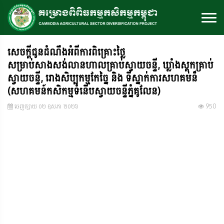
សេចក្តីជូនដំណឹងអំពីការពិគ្រោះថ្លៃ
សម្រាប់សាងសង់លានហាលគ្រាប់ស្វាយចន្ទី, ឃ្លាំងស្តុកគ្រាប់
ស្វាយចន្ទី, រោងសិប្បកម្មកែច្នៃ និង ទីស្នាក់ការសហគមន៏
(សហគមន៍កសិកម្មទំនើបស្វាយចន្ទីភ្នំគូលែន)
ចេញ​ផ្សាយ​ ០២ ឧសភា ២០២៦
950