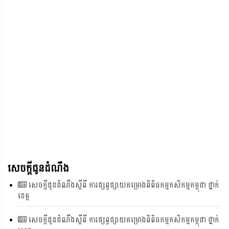
សេចក្តីជូនដំណឹង
សេចក្តីជូនដំណឹងស្តីពី ការផ្សព្វផ្សាយគម្រោងពិពិធកម្មកសិកម្មកម្ពុជា ថ្នាក់
ខេត្ត
សេចក្តីជូនដំណឹងស្តីពី ការផ្សព្វផ្សាយគម្រោងពិពិធកម្មកសិកម្មកម្ពុជា ថ្នាក់