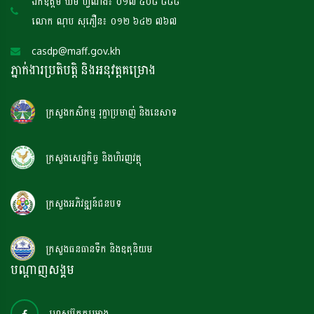
ឯកឧត្តម ឃឹម ហ្វីណង់៖ ០១៧ ៤០៨ ៨៨៨
លោក ណុប សុភឿន៖ ០១២ ៦៤២ ៧៦៧
casdp@maff.gov.kh
ភ្នាក់ងារប្រតិបត្តិ និងអនុវត្តគម្រោង
ក្រសួងកសិកម្ម រុក្ខាប្រមាញ់ និងនេសាទ
ក្រសួងសេដ្ឋកិច្ច និងហិរញវត្ថុ
ក្រសួងអភិវឌ្ឍន៍ជនបទ
ក្រសួងធនធានទឹក និងឧតុនិយម
បណ្តាញសង្គម
ហ្វេសប៊ុកគម្រោង