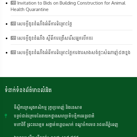
Invitation to Bids on Building Construction for Animal
Health Quarantine
សេចក្តីជូនដំណឹងអំពីការពិគ្រោះថ្លៃ
សេចក្តីជូនដំណឹង ស្តីពីការជ្រើសរើសអ្នកបើកបរ
សេចក្តីជូនដំណឹងអំពីការពិគ្រោះថ្លៃការងារសាងសង់ផ្ទះសំណាញ់៥៣ខ្នង
ទំនាក់ទំនងព័ត៌មានលំអិត
ទីស្តីការក្រសួងកសិកម្ម រុក្ខាប្រមាញ់ និងនេសាទ
បន្ទប់ជាន់ក្រោមនៃនាយកដ្ឋានសហប្រតិបត្តិការអន្តរជាតិ
មហាវិថី ព្រះនរោត្តម សង្កាត់ទន្លេបាសាក់ ខណ្ឌចំការមន រាជធានីភ្នំពេញ