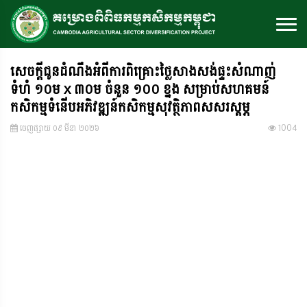
សេចក្តីជូនដំណឹងអំពីការពិគ្រោះថ្លៃសាងសង់ផ្ទះសំណាញ់
ទំហំ ១០ម x ៣០ម ចំនួន ១០០ ខ្នង សម្រាប់សហគមន៍
កសិកម្មទំនើបអភិវឌ្ឍន៍កសិកម្មសុវត្ថិភាពសសរស្តម្ភ
ចេញ​ផ្សាយ​ ០៩ មីនា ២០២៦
1004