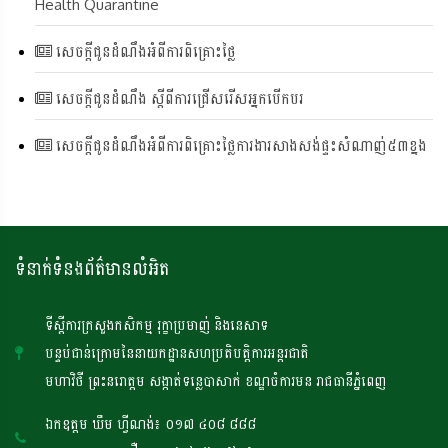
Health Quarantine
សេចក្តីជូនដំណឹងអំពីការពិគ្រោះថ្លៃ
សេចក្តីជូនដំណឹង ស្តីពីការជ្រើសរើសអ្នកបើកបរ
សេចក្តីជូនដំណឹងអំពីការពិគ្រោះថ្លៃការងារសាងសង់ផ្ទះសំណាញ់៥៣ខ្នង
ទំនាក់ទំនងព័ត៌មានលំអិត
ទីស្តីការក្រសួងកសិកម្ម រុក្ខាប្រមាញ់ និងនេសាទ
បន្ទប់ជាន់ក្រោមនៃនាយកដ្ឋានសហប្រតិបត្តិការអន្តរជាតិ
មហាវិថី ព្រះនរោត្តម សង្កាត់ទន្លេបាសាក់ ខណ្ឌចំការមន រាជធានីភ្នំពេញ
ឯកឧត្តម ឃឹម ហ្វីណង់៖ ០១៧ ៤០៨ ៨៨៨