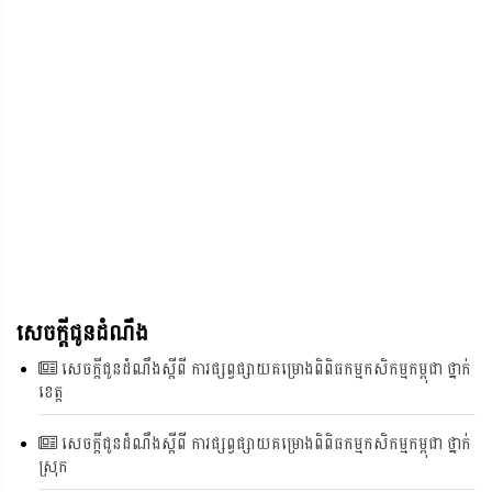
សេចក្តីជូនដំណឹង
សេចក្តីជូនដំណឹងស្តីពី ការផ្សព្វផ្សាយគម្រោងពិពិធកម្មកសិកម្មកម្ពុជា ថ្នាក់
ខេត្ត
សេចក្តីជូនដំណឹងស្តីពី ការផ្សព្វផ្សាយគម្រោងពិពិធកម្មកសិកម្មកម្ពុជា ថ្នាក់
ស្រុក