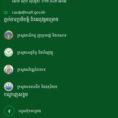
លោក ណុប សុភឿន៖ ០១២ ៦៤២ ៧៦៧
casdp@maff.gov.kh
ភ្នាក់ងារប្រតិបត្តិ និងអនុវត្តគម្រោង
ក្រសួងកសិកម្ម រុក្ខាប្រមាញ់ និងនេសាទ
ក្រសួងសេដ្ឋកិច្ច និងហិរញវត្ថុ
ក្រសួងអភិវឌ្ឍន៍ជនបទ
ក្រសួងធនធានទឹក និងឧតុនិយម
បណ្តាញសង្គម
ហ្វេសប៊ុកគម្រោង