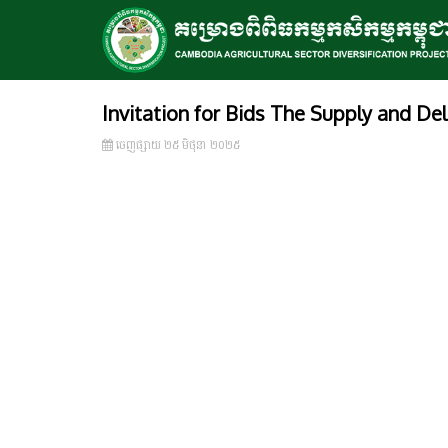
Invitation for Bids The Supply and De
ចេញ​ផ្សាយ​ ២៥ មិថុនា ២០២៥