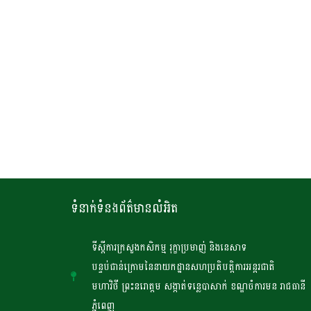
ទំនាក់ទំនងព័ត៌មានលំអិត
ទីស្តីការក្រសួងកសិកម្ម រុក្ខាប្រមាញ់ និងនេសាទ
បន្ទប់ជាន់ក្រោមនៃនាយកដ្ឋានសហប្រតិបត្តិការអន្តរជាតិ
មហាវិថី ព្រះនរោត្តម សង្កាត់ទន្លេបាសាក់ ខណ្ឌចំការមន រាជធានី
ភ្នំពេញ