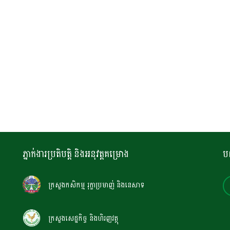
ភ្នាក់ងារប្រតិបត្តិ និងអនុវត្តគម្រោង
ប
ក្រសួងកសិកម្ម រុក្ខាប្រមាញ់ និងនេសាទ
ក្រសួងសេដ្ឋកិច្ច និងហិរញវត្ថុ