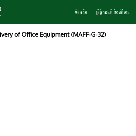
ទំព័រដើម
ព្រឹត្តិការណ៍ និងព័ត៌មាន
livery of Office Equipment (MAFF-G-32)