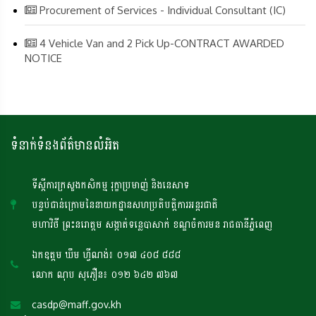
Procurement of Services - Individual Consultant (IC)
4 Vehicle Van and 2 Pick Up-CONTRACT AWARDED
NOTICE
ទំនាក់ទំនងព័ត៌មានលំអិត
ទីស្តីការក្រសួងកសិកម្ម រុក្ខាប្រមាញ់ និងនេសាទ
បន្ទប់ជាន់ក្រោមនៃនាយកដ្ឋានសហប្រតិបត្តិការអន្តរជាតិ
មហាវិថី ព្រះនរោត្តម សង្កាត់ទន្លេបាសាក់ ខណ្ឌចំការមន រាជធានីភ្នំពេញ
ឯកឧត្តម ឃឹម ហ្វីណង់៖ ០១៧ ៤០៨ ៨៨៨
លោក ណុប សុភឿន៖ ០១២ ៦៤២ ៧៦៧
casdp@maff.gov.kh