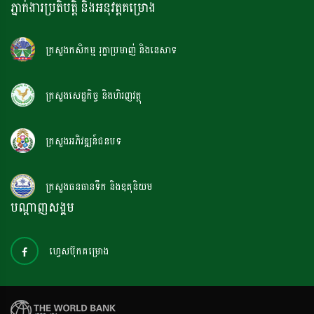
ភ្នាក់ងារប្រតិបត្តិ និងអនុវត្តគម្រោង
ក្រសួងកសិកម្ម រុក្ខាប្រមាញ់ និងនេសាទ
ក្រសួងសេដ្ឋកិច្ច និងហិរញវត្ថុ
ក្រសួងអភិវឌ្ឍន៍ជនបទ
ក្រសួងធនធានទឹក និងឧតុនិយម
បណ្តាញសង្គម
ហ្វេសប៊ុកគម្រោង