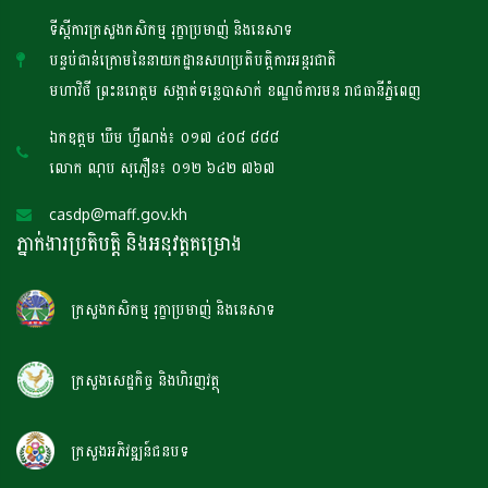
ទីស្តីការក្រសួងកសិកម្ម រុក្ខាប្រមាញ់ និងនេសាទ
បន្ទប់ជាន់ក្រោមនៃនាយកដ្ឋានសហប្រតិបត្តិការអន្តរជាតិ
មហាវិថី ព្រះនរោត្តម សង្កាត់ទន្លេបាសាក់ ខណ្ឌចំការមន រាជធានីភ្នំពេញ
ឯកឧត្តម ឃឹម ហ្វីណង់៖ ០១៧ ៤០៨ ៨៨៨
លោក ណុប សុភឿន៖ ០១២ ៦៤២ ៧៦៧
casdp@maff.gov.kh
ភ្នាក់ងារប្រតិបត្តិ និងអនុវត្តគម្រោង
ក្រសួងកសិកម្ម រុក្ខាប្រមាញ់ និងនេសាទ
ក្រសួងសេដ្ឋកិច្ច និងហិរញវត្ថុ
ក្រសួងអភិវឌ្ឍន៍ជនបទ