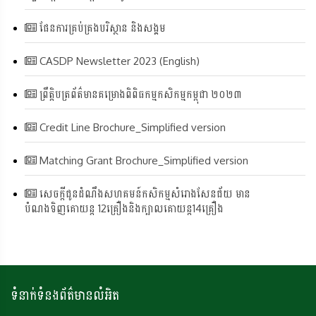
ផែនការគ្រប់គ្រងបរិស្ថាន និងសង្គម
CASDP Newsletter 2023 (English)
ព្រឹត្តិបត្រព័ត៌មានគម្រោងពិពិធកម្មកសិកម្មកម្ពុជា ២០២៣
Credit Line Brochure_Simplified version
Matching Grant Brochure_Simplified version
សេចក្ដីជូនដំណឹងសហគមន៍កសិកម្មសំរោងសែនជ័យ មាន
បំណងទិញគោយន្ដ 12គ្រឿងនិងក្បាលគោយន្ដ14គ្រឿង
ទំនាក់ទំនងព័ត៌មានលំអិត