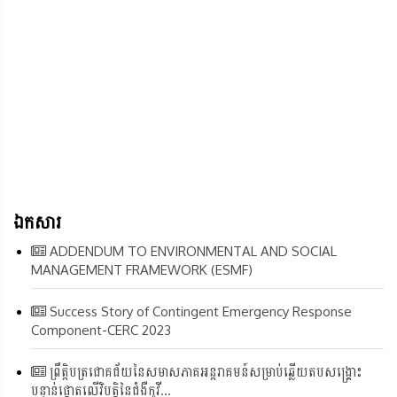
ឯកសារ
ADDENDUM TO ENVIRONMENTAL AND SOCIAL
MANAGEMENT FRAMEWORK (ESMF)
Success Story of Contingent Emergency Response
Component-CERC 2023
ព្រឹត្តិបត្រជោគជ័យនៃសមាសភាគអន្តរាគមន៍សម្រាប់ឆ្លើយតបសង្គ្រោះ
បន្ទាន់ផ្តោតលើវិបត្តិនៃជំងឺកូវី...