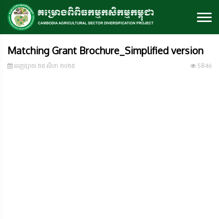
Matching Grant Brochure_Simplified version
ចេញ​ផ្សាយ​ ២៥ សីហា ២០២៥
5846