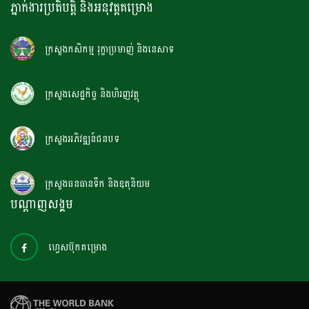
ភ្នាក់ងារប្រតិបត្តិ និងអនុវត្តគម្រោង
ក្រសួងកសិកម្ម រុក្ខាប្រមាញ់ និងនេសាទ
ក្រសួងសេដ្ឋកិច្ច និងហិរញវត្ថុ
ក្រសួងអភិវឌ្ឍន៍ជនបទ
ក្រសួងធនធានទឹក និងឧតុនិយម
បណ្តាញសង្គម
ហ្វេសប៊ុកគម្រោង