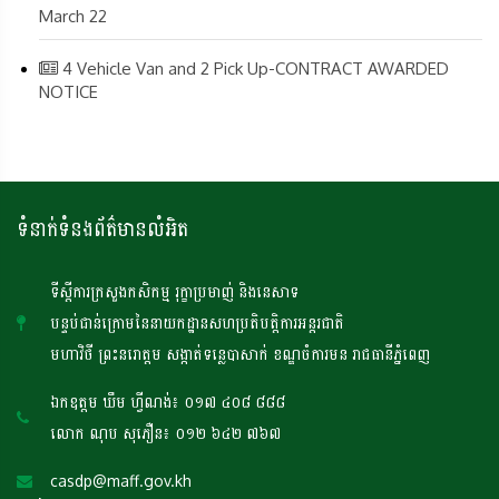
March 22
4 Vehicle Van and 2 Pick Up-CONTRACT AWARDED
NOTICE
ទំនាក់ទំនងព័ត៌មានលំអិត
ទីស្តីការក្រសួងកសិកម្ម រុក្ខាប្រមាញ់ និងនេសាទ
បន្ទប់ជាន់ក្រោមនៃនាយកដ្ឋានសហប្រតិបត្តិការអន្តរជាតិ
មហាវិថី ព្រះនរោត្តម សង្កាត់ទន្លេបាសាក់ ខណ្ឌចំការមន រាជធានីភ្នំពេញ
ឯកឧត្តម ឃឹម ហ្វីណង់៖ ០១៧ ៤០៨ ៨៨៨
លោក ណុប សុភឿន៖ ០១២ ៦៤២ ៧៦៧
casdp@maff.gov.kh