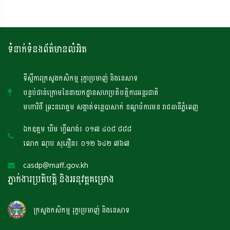
ទំនាក់ទំនងព័ត៌មានលំអិត
ទីស្តីការក្រសួងកសិកម្ម រុក្ខាប្រមាញ់ និងនេសាទ
បន្ទប់ជាន់ក្រោមនៃនាយកដ្ឋានសហប្រតិបត្តិការអន្តរជាតិ
មហាវិថី ព្រះនរោត្តម សង្កាត់ទន្លេបាសាក់ ខណ្ឌចំការមន រាជធានីភ្នំពេញ
ឯកឧត្តម ឃឹម ហ្វីណង់៖ ០១៧ ៤០៨ ៨៨៨
លោក ណុប សុភឿន៖ ០១២ ៦៤២ ៧៦៧
casdp@maff.gov.kh
ភ្នាក់ងារប្រតិបត្តិ និងអនុវត្តគម្រោង
ក្រសួងកសិកម្ម រុក្ខាប្រមាញ់ និងនេសាទ