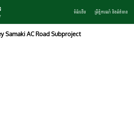
ទំព័រដើម
ព្រឹត្តិការណ៍ និងព័ត៌មាន
y Samaki AC Road Subproject