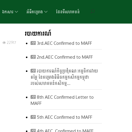
ឯកសារ
អំពីគម្រោង
ផែនទីសហគមន៍
របាយការណ៍
22917
3rd.AEC Confirmed to MAFF
2nd.AEC Confirmed to MAFF
របាយការណ៍កិច្ចប្រជុំគណៈកម្មធិការវាយ
តម្លៃ នៃគម្រោងពិពិធកម្មកសិកម្មកម្ពុជា
របស់សហគមន៍កសិកម្ម...
8th AEC Confirmed Letter to
MAFF
5th AEC Confirmed to MAFF
4th AEC. Confirmed to MAFF