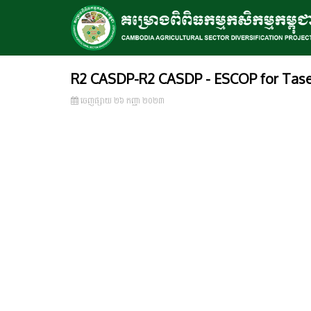
R2 CASDP-R2 CASDP - ESCOP for Tase
ចេញ​ផ្សាយ​ ២៦ កញ្ញា ២០២៣