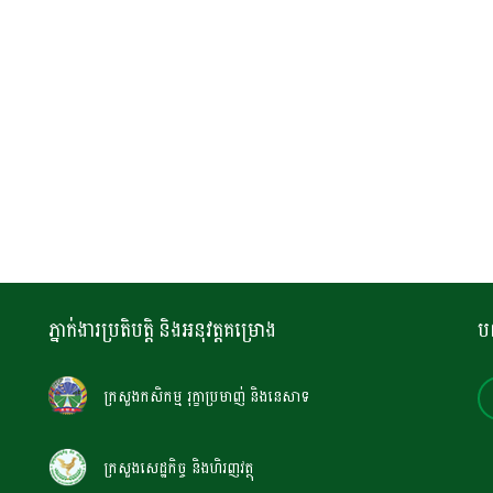
ភ្នាក់ងារប្រតិបត្តិ និងអនុវត្តគម្រោង
ប
ក្រសួងកសិកម្ម រុក្ខាប្រមាញ់ និងនេសាទ
ក្រសួងសេដ្ឋកិច្ច និងហិរញវត្ថុ