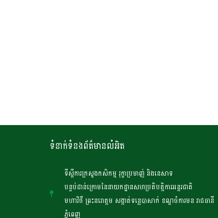
ទំនាក់ទំនងព័ត៌មានលំអិត
ទីស្តីការក្រសួងកសិកម្ម រុក្ខាប្រមាញ់ និងនេសាទ
បន្ទប់ជាន់ក្រោមនៃនាយកដ្ឋានសហប្រតិបត្តិការអន្តរជាតិ
មហាវិថី ព្រះនរោត្តម សង្កាត់ទន្លេបាសាក់ ខណ្ឌចំការមន រាជធានី
ភ្នំពេញ