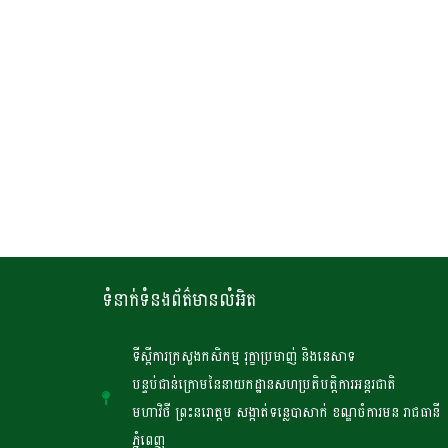
ទំនាក់ទំនងព័ត៌មានលំអិត
ទីស្តីការក្រសួងកសិកម្ម រុក្ខាប្រមាញ់ និងនេសាទ
បន្ទប់ជាន់ក្រោមនៃនាយកដ្ឋានសហប្រតិបត្តិការអន្តរជាតិ
មហាវិថី ព្រះនរោត្តម សង្កាត់ទន្លេបាសាក់ ខណ្ឌចំការមន រាជធានី
ភ្នំពេញ