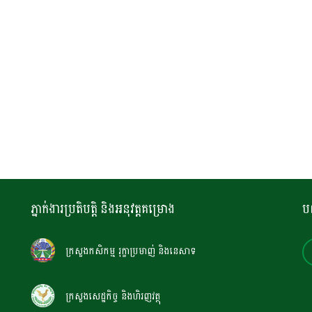
ភ្នាក់ងារប្រតិបត្តិ និងអនុវត្តគម្រោង
ប
ក្រសួងកសិកម្ម រុក្ខាប្រមាញ់ និងនេសាទ
ក្រសួងសេដ្ឋកិច្ច និងហិរញវត្ថុ