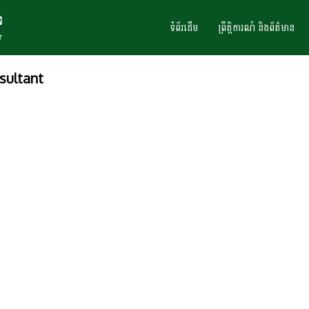
ទំព័រដើម
ព្រឹត្តិការណ៍ និងព័ត៌មាន
sultant