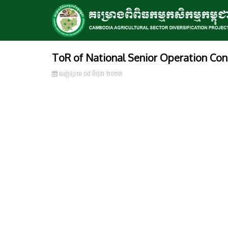
ToR of National Senior Operation Con
ចេញ​ផ្សាយ​ ០៨ មិថុនា ២០២៣